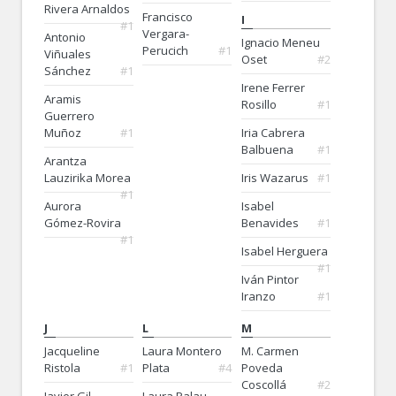
Rivera Arnaldos
Francisco
I
#1
Vergara-
Antonio
Ignacio Meneu
Perucich
#1
Viñuales
Oset
#2
Sánchez
#1
Irene Ferrer
Aramis
Rosillo
#1
Guerrero
Iria Cabrera
Muñoz
#1
Balbuena
#1
Arantza
Iris Wazarus
#1
Lauzirika Morea
#1
Isabel
Aurora
Benavides
#1
Gómez-Rovira
#1
Isabel Herguera
#1
Iván Pintor
Iranzo
#1
J
L
M
Jacqueline
Laura Montero
M. Carmen
Ristola
#1
Plata
#4
Poveda
Coscollá
#2