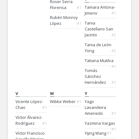
Roser Serra
Tamara Antona-
Florensa
#1
Jimeno
#1
Rubén Monroy
Tania
López
#1
Castellano San
Jacinto
#2
Tania de León
Yong
#2
Tatiana Mutilva
#1
Tomás
Sánchez
Hernández
#1
V
W
Y
Vicente López-
Wibke Weber
#1
Yago
Chao
#1
Lavandeira
Amenedo
#1
Víctor Álvarez-
Rodríguez
#1
Yazmina Vargas
#1
Víctor Francisco
Yijing Wang
#1
Casallo Mesías