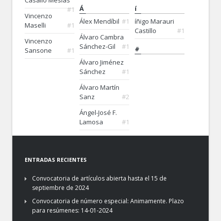
Á
í
#1
Vincenzo
Álex Mendíbil
#1
íñigo Marauri
Maselli
#1
Castillo
#1
Álvaro Cambra
Vincenzo
Sánchez-Gil
#1
#
Sansone
#1
Álvaro Jiménez
Sánchez
#1
Álvaro Martín
Sanz
#2
Ángel-José F.
Lamosa
#1
ENTRADAS RECIENTES
Convocatoria de artículos abierta hasta el 15 de
septiembre de 2024
Convocatoria de número especial: Animamente. Plazo
para resúmenes: 14-01-2024