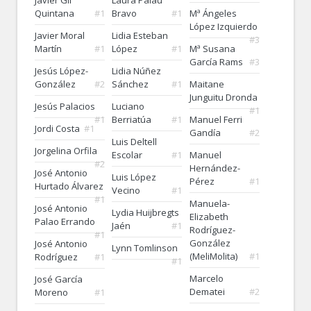
Javier Gil
Laura Palau
Quintana
#1
Bravo
#1
Mª Ángeles
López Izquierdo
Javier Moral
Lidia Esteban
#3
Martín
#1
López
#1
Mª Susana
García Rams
#3
Jesús López-
Lidia Núñez
González
#2
Sánchez
#1
Maitane
Junguitu Dronda
Jesús Palacios
Luciano
#1
#1
Berriatúa
#1
Manuel Ferri
Jordi Costa
#1
Gandía
#2
Luis Deltell
Jorgelina Orfila
Escolar
#1
Manuel
#2
Hernández-
José Antonio
Luis López
Pérez
#1
Hurtado Álvarez
Vecino
#1
#1
Manuela-
José Antonio
Lydia Huijbregts
Elizabeth
Palao Errando
Jaén
#1
Rodríguez-
#1
González
José Antonio
Lynn Tomlinson
(MeliMolita)
#1
Rodríguez
#1
#1
Marcelo
José García
Dematei
#2
Moreno
#1