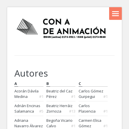
Autores
A
B
C
Acorán Dávila
Beatriz del Caz
Carlos Gómez
Medina
#1
Pérez
#1
Gurpegui
#1
Adrián Encinas
Beatriz Herráiz
Carlos
Salamanca
#5
Zornoza
#13
Plasencia
#1
Adriana
Begoña Vicario
Carmen Elisa
Navarro Álvarez
Calvo
#1
Gómez
#1