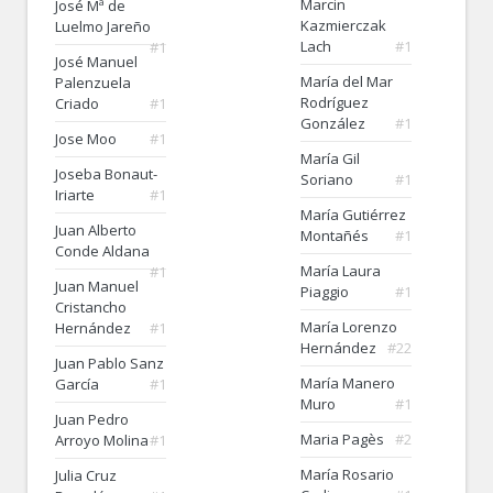
Marcin
José Mª de
Kazmierczak
Luelmo Jareño
Lach
#1
#1
José Manuel
María del Mar
Palenzuela
Rodríguez
Criado
#1
González
#1
Jose Moo
#1
María Gil
Joseba Bonaut-
Soriano
#1
Iriarte
#1
María Gutiérrez
Juan Alberto
Montañés
#1
Conde Aldana
María Laura
#1
Juan Manuel
Piaggio
#1
Cristancho
María Lorenzo
Hernández
#1
Hernández
#22
Juan Pablo Sanz
María Manero
García
#1
Muro
#1
Juan Pedro
Maria Pagès
#2
Arroyo Molina
#1
María Rosario
Julia Cruz