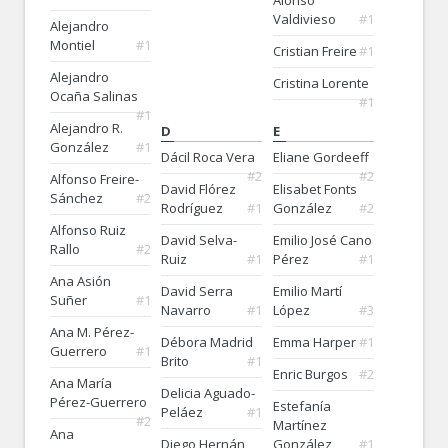
Alonso
Valdivieso
#1
Alejandro
Montiel
#1
Cristian Freire
#1
Alejandro
Cristina Lorente
Ocaña Salinas
#1
#1
Alejandro R.
D
E
González
#1
Dácil Roca Vera
Eliane Gordeeff
#2
#2
Alfonso Freire-
David Flórez
Elisabet Fonts
Sánchez
#2
Rodríguez
#1
González
#2
Alfonso Ruiz
David Selva-
Emilio José Cano
Rallo
#2
Ruiz
#1
Pérez
#1
Ana Asión
David Serra
Emilio Martí
Suñer
#1
Navarro
#1
López
#3
Ana M. Pérez-
Débora Madrid
Emma Harper
#1
Guerrero
#1
Brito
#1
Enric Burgos
#2
Ana María
Delicia Aguado-
Pérez-Guerrero
Estefanía
Peláez
#1
#2
Martínez
Ana
Diego Hernán
González
#1