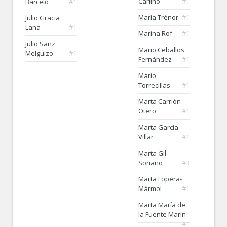
Carlino
#1
Barceló
#1
María Trénor
#1
Julio Gracia
Lana
#1
Marina Rof
#1
Julio Sanz
Mario Ceballos
Melguizo
#1
Fernández
#1
Mario
Torrecillas
#1
Marta Carrión
Otero
#1
Marta García
Villar
#1
Marta Gil
Soriano
#3
Marta Lopera-
Mármol
#1
Marta María de
la Fuente Marín
#1