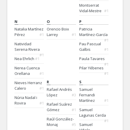
Montserrat
Vidal-Mestre
#1
N
O
P
Natalia Martínez
Orencio Boix
Patricia
Pérez
#1
Larrey
#1
Martínez-García
#1
Natividad
Pau Pascual
Serena Rivera
Galbis
#1
#1
Nea Ehrlich
#1
Paula Tavares
#1
Nerea Cuenca
Pilar Yébenes
Orellana
#1
#1
R
S
Nieves Herranz
Calero
#1
Rafael Andrés
Samuel
López
#3
Fernandi
Núria Nadal i
Martínez
#1
Rovira
#1
Rafael Suárez
Gómez
#1
Samuel
Lagunas Cerda
Raúl González-
#1
Monaj
#5
Samuel