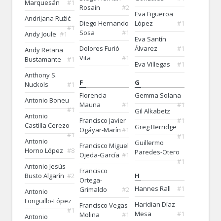
Marquesán
#1
Rosain
#2
Eva Figueroa
Andrijana Ružić
Diego Hernando
López
#1
#1
Sosa
#1
Andy Joule
#1
Eva Santín
Dolores Furió
Álvarez
#1
Andy Retana
Vita
#1
Bustamante
#1
Eva Villegas
#1
Anthony S.
F
G
Nuckols
#1
Florencia
Gemma Solana
Antonio Boneu
Mauna
#1
#1
#1
Gil Alkabetz
Antonio
Francisco Javier
#1
Castilla Cerezo
Greg Berridge
Ogáyar-Marín
#1
#1
#1
Antonio
Guillermo
Francisco Miguel
Horno López
#8
Paredes-Otero
Ojeda-García
#1
#1
Antonio Jesús
Francisco
Busto Algarín
#2
H
Ortega-
Hannes Rall
#1
Grimaldo
#2
Antonio
Loriguillo-López
Haridian Díaz
Francisco Vegas
#1
Mesa
#1
Molina
#1
Antonio