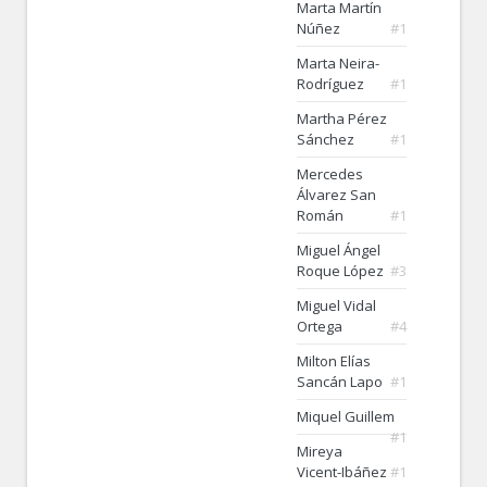
Marta Martín
Núñez
#1
Marta Neira-
Rodríguez
#1
Martha Pérez
Sánchez
#1
Mercedes
Álvarez San
Román
#1
Miguel Ángel
Roque López
#3
Miguel Vidal
Ortega
#4
Milton Elías
Sancán Lapo
#1
Miquel Guillem
#1
Mireya
Vicent-Ibáñez
#1