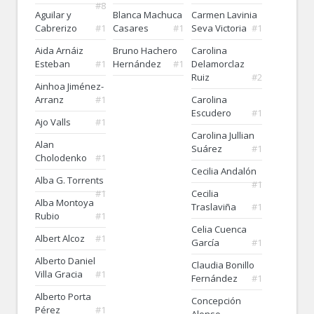
#8
Aguilar y
Blanca Machuca
Carmen Lavinia
Cabrerizo
#1
Casares
#1
Seva Victoria
#1
Aida Arnáiz
Bruno Hachero
Carolina
Esteban
#1
Hernández
#1
Delamorclaz
Ruiz
#2
Ainhoa Jiménez-
Arranz
#1
Carolina
Escudero
#1
Ajo Valls
#1
Carolina Jullian
Alan
Suárez
#1
Cholodenko
#1
Cecilia Andalón
Alba G. Torrents
#1
#1
Cecilia
Alba Montoya
Traslaviña
#1
Rubio
#1
Celia Cuenca
Albert Alcoz
#1
García
#1
Alberto Daniel
Claudia Bonillo
Villa Gracia
#1
Fernández
#1
Alberto Porta
Concepción
Pérez
#1