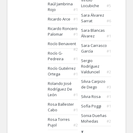
Viñolo
Raúl Jambrina
Locubiche
#5
Rojo
#1
Sara Álvarez
Ricardo Arce
#1
Sarrat
#6
Ricardo Roncero
Sara Blancas
Palomar
#1
Álvarez
#1
Rocío Benavent
Sara Carrasco
#2
García
#1
Rocío G-
Pedreira
#1
Sergio
Rodríguez
Rocío Gutiérrez
Valdunciel
#2
Ortega
#1
Silvia Carpizo
Rolando José
de Diego
#3
Rodríguez De
León
#1
Silvia Rosa
#1
Rosa Ballester
Sofía Poggi
#1
Cabo
#1
Sonia Dueñas
Rosa Torres
Mohedas
#2
Pujol
#2
T