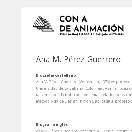
Ana M. Pérez-Guerrero
Biografia castellano
:
Ana M. Pérez-Guerrero (Venezuela, 1973) es profesor
Universidad de La Sabana (Colombia). Asimismo, es di
universidad. Ha trabajado en temas relacionados con D
metodología de Design Thinking, aplicada al proceso c
Biografía inglés
:
Ana M. Pérez-Guerrero (Venezuela, 1973) is Lecturer o