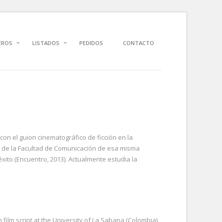
EROS
LISTADOS
PEDIDOS
CONTACTO
n el guion cinematográfico de ficción en la
al de la Facultad de Comunicación de esa misma
xito (Encuentro, 2013). Actualmente estudia la
o
film script at the University of La Sabana (Colombia).