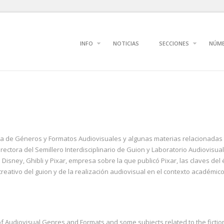
INFO
NOTICIAS
SECCIONES
NÚM
a de Géneros y Formatos Audiovisuales y algunas materias relacionadas co
rectora del Semillero Interdisciplinario de Guion y Laboratorio Audiovisu
isney, Ghibli y Pixar, empresa sobre la que publicó Pixar, las claves del é
reativo del guion y de la realización audiovisual en el contexto académic
f Audiovisual Genres and Formats and some subjects related to the fiction 