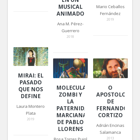
MUSICAL
Mario Ceballos
ANIMADO
Fernández
2019
Ana M. Pérez-
Guerrero
2018
MIRAI: EL
PASADO
MOLECULAR
O
QUE NOS
ZOMBI Y
APOSTOLO,
DEFINE
LA
DE
Laura Montero
PATERNIDAD
FERNANDO
Plata
MARCIANA
CORTIZO
2019
DE PABLO
Adrián Encinas
LLORENS
Salamanca
2013
Rosa Torres Pujol