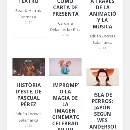
TEATRO
COMO
A TRAVÉS
CARTA DE
DE LA
Beatriz Herráiz
PRESENTACIÓN
ANIMACIÓN
Zornoza
Y LA
2017
Carolina
MÚSICA
Delamorclaz Ruiz
2016
Adrián Encinas
Salamanca
2014
HISTÒRIA
IMPROMPTU
D’ESTE, DE
O LA
ISLA DE
PASCUAL
MAGIA DE
PERROS:
PÉREZ
LA
JAPÓN
IMAGEN
SEGÚN
Adrián Encinas
CINEMATOGRÁFICA
WES
Salamanca
CELEBRADA
ANDERSON
2012
EN UN