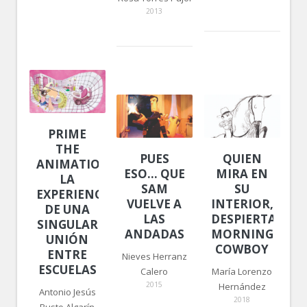
2013
PRIME
THE
PUES
QUIEN
ANIMATION!
ESO… QUE
MIRA EN
LA
SAM
SU
EXPERIENCIA
VUELVE A
INTERIOR,
DE UNA
LAS
DESPIERTA:
SINGULAR
ANDADAS
MORNING
UNIÓN
COWBOY
ENTRE
Nieves Herranz
ESCUELAS
Calero
María Lorenzo
2015
Hernández
Antonio Jesús
2018
Busto Algarín