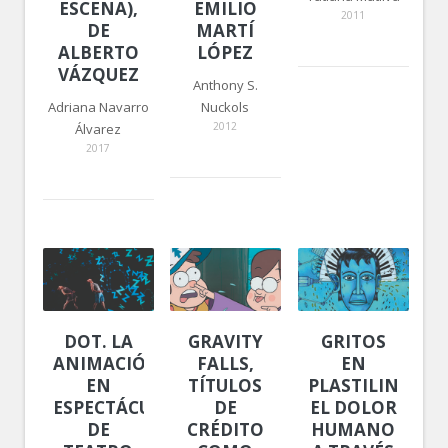
ESCENA),
EMILIO
2011
DE
MARTÍ
ALBERTO
LÓPEZ
VÁZQUEZ
Anthony S.
Adriana Navarro
Nuckols
2012
Álvarez
2017
DOT. LA
GRAVITY
GRITOS
ANIMACIÓN
FALLS,
EN
EN
TÍTULOS
PLASTILINA.
ESPECTÁCULOS
DE
EL DOLOR
DE
CRÉDITO
HUMANO