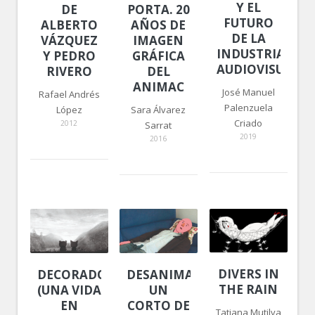
Y EL
DE
PORTA. 20
FUTURO
ALBERTO
AÑOS DE
DE LA
VÁZQUEZ
IMAGEN
INDUSTRIA
Y PEDRO
GRÁFICA
AUDIOVISUAL
RIVERO
DEL
ANIMAC
José Manuel
Rafael Andrés
Palenzuela
López
Sara Álvarez
Criado
2012
Sarrat
2019
2016
DIVERS IN
DECORADO
DESANIMADO,
THE RAIN
(UNA VIDA
UN
EN
CORTO DE
Tatiana Mutilva