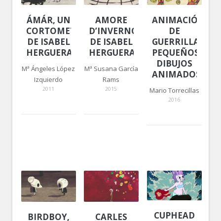
ÁMÁR, UN
AMORE
ANIMACIÓN
CORTOMETRAJE
D’INVERNO,
DE
DE ISABEL
DE ISABEL
GUERRILLA.
HERGUERA
HERGUERA
PEQUEÑOS
DIBUJOS
Mª Ángeles López
Mª Susana García
ANIMADOS
Izquierdo
Rams
2011
2015
Mario Torrecillas
2016
CUPHEAD
BIRDBOY,
CARLES