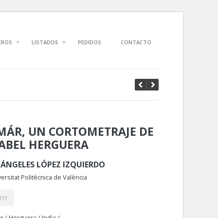
EROS
LISTADOS
PEDIDOS
CONTACTO
MÁR, UN CORTOMETRAJE DE
SABEL HERGUERA
 ÁNGELES LÓPEZ IZQUIERDO
ersitat Politècnica de València
011
r
/
Herguera
/
India
/