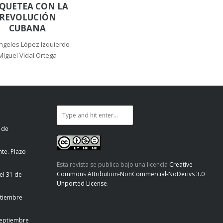
QUETEA CON LA
REVOLUCIÓN
CUBANA
ngeles López Izquierdo
Miguel Vidal Ortega
 de
te. Plazo
Esta revista se publica bajo una licencia
Creative
Commons Attribution-NonCommercial-NoDerivs 3.0
el 31 de
Unported License
.
ptiembre
septiembre