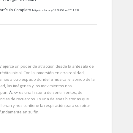
Artículo Completo
http://dx.doi.org/10.4995/caa.2011.839
r
ejerce un poder de atracción desde la antesala de
rédito inicial. Con la inmersión en otra realidad,
jamos a otro espacio donde la música, el sonido de la
dad, las imágenes y los movimientos nos
apan.
Ámár
es una historia de sentimientos, de
encias de recuerdos. Es una de esas historias que
 llenan y nos contiene la respiración para suspirar
fundamente en su fin.