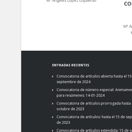
Mª Ángeles López Izquierdo
CO
Mª Á
ENTRADAS RECIENTES
Convocatoria de artículos abierta hasta el 15
septiembre de 2024
Convocatoria de número especial: Animamen
para resúmenes: 14-01-2024
Convocatoria de artículos prorrogada hasta 
octubre de 2023
Convocatoria de artículos: hasta el 15 de se
de 2023
Convocatoria de artículos extendida: 15 de 