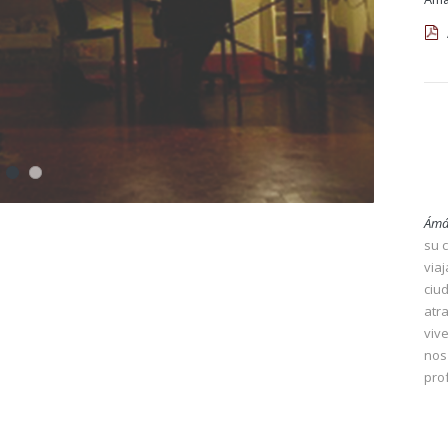
Ámá
su c
via
ciu
atr
viv
nos
pro