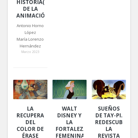
HISTORIA(S)
DE LA
ANIMACIÓN
Antonio Horno
López
María Lorenzo
Hernández
Marzo 2023
LA
WALT
SUEÑOS
RECUPERACIÓN
DISNEY Y
DE TAY-PI.
DEL
LA
REDESCUBRIEN
COLOR DE
FORTALEZA
LA
ÉRASE
FEMENINA:
REVISTA