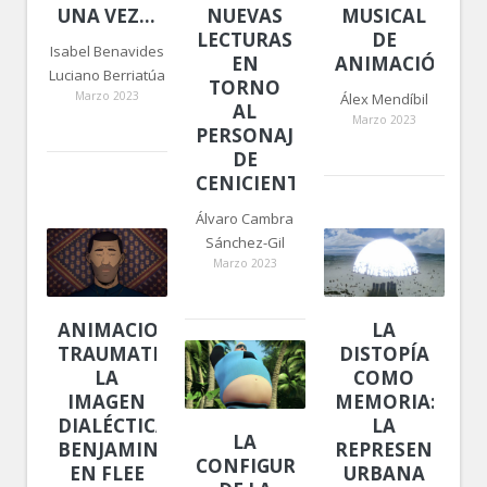
UNA VEZ…
NUEVAS
MUSICAL
LECTURAS
DE
Isabel Benavides
EN
ANIMACIÓN
Luciano Berriatúa
TORNO
Marzo 2023
Álex Mendíbil
AL
Marzo 2023
PERSONAJE
DE
CENICIENTA
Álvaro Cambra
Sánchez-Gil
Marzo 2023
ANIMACIONES
LA
TRAUMATIZADAS.
DISTOPÍA
LA
COMO
IMAGEN
MEMORIA:
DIALÉCTICA
LA
LA
BENJAMINIANA
REPRESENTACI
CONFIGURACIÓN
EN FLEE
URBANA