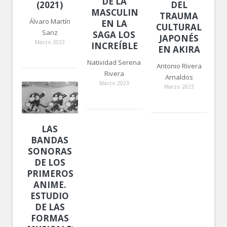
DE LA
(2021)
DEL
MASCULINIDAD
TRAUMA
Álvaro Martín
EN LA
CULTURAL
Sanz
SAGA LOS
JAPONÉS
Marzo 2023
INCREÍBLES
EN AKIRA
Natividad Serena
Antonio Rivera
Rivera
Arnaldos
Marzo 2023
Marzo 2023
LAS
BANDAS
SONORAS
DE LOS
PRIMEROS
ANIME.
ESTUDIO
DE LAS
FORMAS