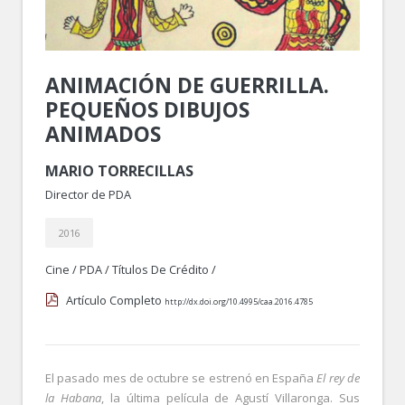
ANIMACIÓN DE GUERRILLA.
PEQUEÑOS DIBUJOS
ANIMADOS
MARIO TORRECILLAS
Director de PDA
2016
Cine
/
PDA
/
Títulos De Crédito
/
Artículo Completo
http://dx.doi.org/10.4995/caa.2016.4785
El pasado mes de octubre se estrenó en España
El rey de
la Habana
, la última película de Agustí Villaronga. Sus