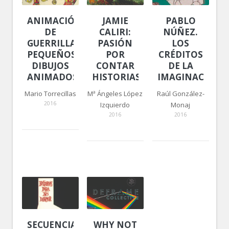
ANIMACIÓN
JAMIE
PABLO
DE
CALIRI:
NÚÑEZ.
GUERRILLA.
PASIÓN
LOS
PEQUEÑOS
POR
CRÉDITOS
DIBUJOS
CONTAR
DE LA
ANIMADOS
HISTORIAS
IMAGINACIÓN
Mario Torrecillas
Mª Ángeles López
Raúl González-
2016
Izquierdo
Monaj
2016
2016
SECUENCIAS
WHY NOT