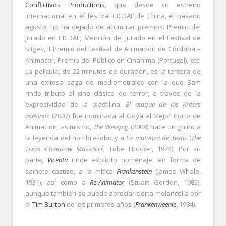
Conflictivos Productions
, que desde su estreno
internacional en el festival CICDAF de China, el pasado
agosto, no ha dejado de acumular premios: Premio del
Jurado en CICDAF, Mención del Jurado en el Festival de
Sitges, II Premio del Festival de Animación de Córdoba –
Animacor, Premio del Público en Cinanima (Portugal), etc.
La película, de 22 minutos de duración, es la tercera de
una exitosa saga de mediometrajes con la que Sam
rinde tributo al cine clásico de terror, a través de la
expresividad de la plastilina:
El ataque de los Kriters
asesinos
(2007) fue nominada al Goya al Mejor Corto de
Animación; asimismo,
The Werepig
(2008) hace un guiño a
la leyenda del hombre-lobo y a
La matanza de Texas
(
The
Texas Chainsaw Massacre,
Tobe Hooper, 1974). Por su
parte,
Vicenta
rinde explícito homenaje, en forma de
sainete castizo, a la mítica
Frankenstein
(James Whale,
1931), así como a
Re-Animator
(Stuart Gordon, 1985),
aunque también se puede apreciar cierta melancolía por
el
Tim Burton
de los primeros años (
Frankenweenie
, 1984).