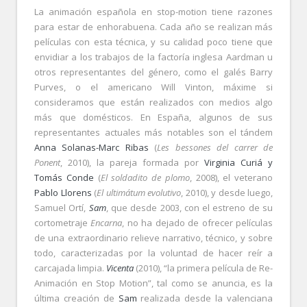
La animación española en stop-motion tiene razones
para estar de enhorabuena. Cada año se realizan más
películas con esta técnica, y su calidad poco tiene que
envidiar a los trabajos de la factoría inglesa Aardman u
otros representantes del género, como el galés Barry
Purves, o el americano Will Vinton, máxime si
consideramos que están realizados con medios algo
más que domésticos. En España, algunos de sus
representantes actuales más notables son el tándem
Anna Solanas-Marc Ribas
(
Les bessones del carrer de
Ponent
, 2010), la pareja formada por
Virginia Curiá y
Tomás Conde
(
El soldadito de plomo
, 2008), el veterano
Pablo Llorens
(
El ultimátum evolutivo
, 2010), y desde luego,
Samuel Ortí,
Sam
, que desde 2003, con el estreno de su
cortometraje
Encarna
, no ha dejado de ofrecer películas
de una extraordinario relieve narrativo, técnico, y sobre
todo, caracterizadas por la voluntad de hacer reír a
carcajada limpia.
Vicenta
(2010), “la primera película de Re-
Animación en Stop Motion”, tal como se anuncia, es la
última creación de
Sam
realizada desde la valenciana