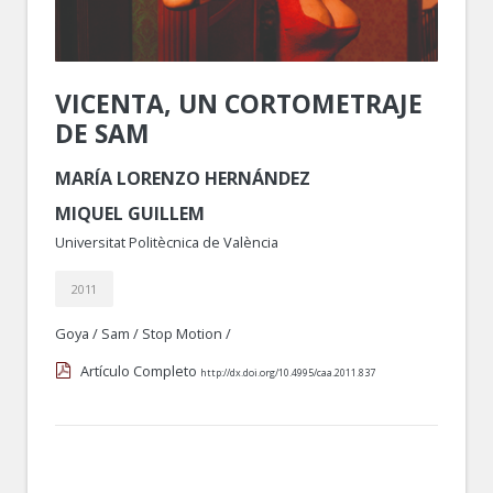
VICENTA, UN CORTOMETRAJE
DE SAM
MARÍA LORENZO HERNÁNDEZ
MIQUEL GUILLEM
Universitat Politècnica de València
2011
Goya
/
Sam
/
Stop Motion
/
Artículo Completo
http://dx.doi.org/10.4995/caa.2011.837
.