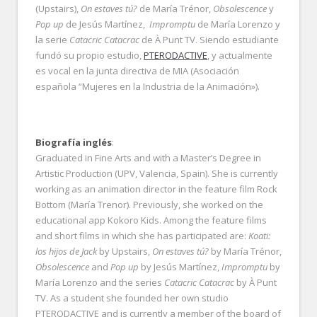
(Upstairs),
On estaves tú?
de María Trénor,
Obsolescence
y
Pop up
de Jesús Martínez,
Impromptu
de María Lorenzo y
la serie
Catacric Catacrac
de À Punt TV. Siendo estudiante
fundó su propio estudio,
PTERODACTIVE
, y actualmente
es vocal en la junta directiva de MIA (Asociación
española “Mujeres en la Industria de la Animación»).
Biografía inglés
:
Graduated in Fine Arts and with a Master’s Degree in
Artistic Production (UPV, Valencia, Spain). She is currently
working as an animation director in the feature film Rock
Bottom (María Trenor). Previously, she worked on the
educational app Kokoro Kids. Among the feature films
and short films in which she has participated are:
Koati:
los hijos de Jack
by Upstairs,
On estaves tú?
by María Trénor,
Obsolescence
and
Pop up
by Jesús Martínez,
Impromptu
by
María Lorenzo and the series
Catacric Catacrac
by À Punt
TV. As a student she founded her own studio
PTERODACTIVE and is currently a member of the board of