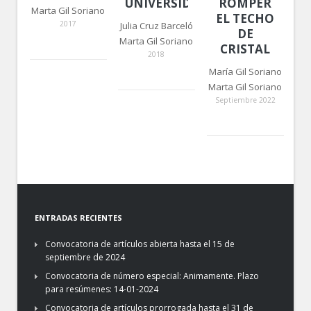
UNIVERSIDAD
ROMPER
Marta Gil Soriano
EL TECHO
2017
Julia Cruz Barceló
DE
Marta Gil Soriano
CRISTAL
2018
María Gil Soriano
Marta Gil Soriano
Septiembre 2022
ENTRADAS RECIENTES
Convocatoria de artículos abierta hasta el 15 de
septiembre de 2024
Convocatoria de número especial: Animamente. Plazo
para resúmenes: 14-01-2024
Convocatoria de artículos prorrogada hasta el 31 de