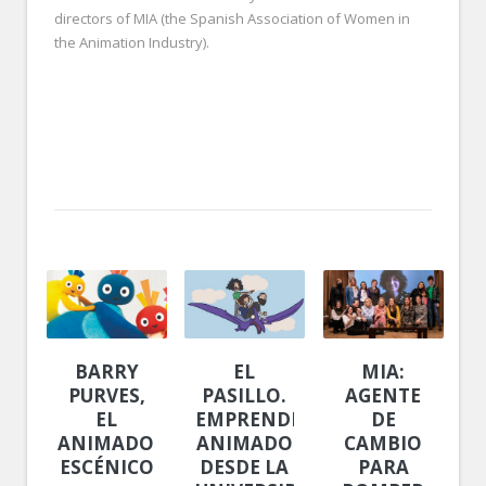
directors of MIA (the Spanish Association of Women in
the Animation Industry).
BARRY
EL
MIA:
PURVES,
PASILLO.
AGENTE
EL
EMPRENDIMIENTO
DE
ANIMADOR
ANIMADO
CAMBIO
ESCÉNICO
DESDE LA
PARA