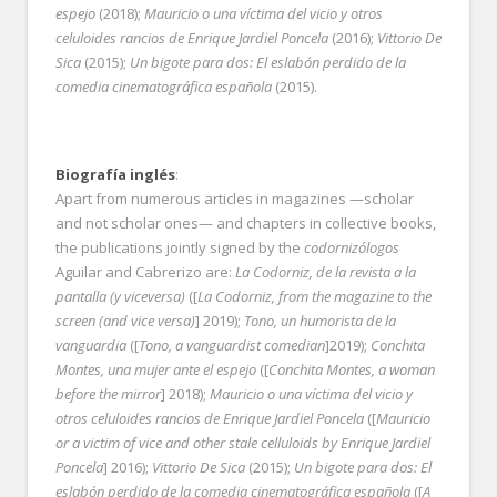
espejo
(2018);
Mauricio o una víctima del vicio y otros
celuloides rancios de Enrique Jardiel Poncela
(2016);
Vittorio De
Sica
(2015);
Un bigote para dos: El eslabón perdido de la
comedia cinematográfica española
(2015).
Biografía inglés
:
Apart from numerous articles in magazines —scholar
and not scholar ones— and chapters in collective books,
the publications jointly signed by the
codornizólogos
Aguilar and Cabrerizo are:
La Codorniz, de la revista a la
pantalla (y viceversa)
([
La Codorniz, from the magazine to the
screen (and vice versa)
] 2019);
Tono, un humorista de la
vanguardia
([
Tono, a vanguardist comedian
]2019);
Conchita
Montes, una mujer ante el espejo
([
Conchita Montes, a woman
before the mirror
] 2018);
Mauricio o una víctima del vicio y
otros celuloides rancios de Enrique Jardiel Poncela
([
Mauricio
or a victim of vice and other stale celluloids by Enrique Jardiel
Poncela
] 2016);
Vittorio De Sica
(2015);
Un bigote para dos: El
eslabón perdido de la comedia cinematográfica española
([
A