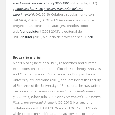
sonido en el cine estructural (1960-1981)
(Shangrila, 2017)
y
Radicales libres. 50 películas esenciales del cine
experimental
(UOC, 2019). Colabora regularmente con
HAMACA, Xcèntric, LOOP y A*Desk mientras co-dirige
proyectos audiovisuales autogestionados como la
web
Venusplutón!
(2008-2013), la editorial de
DVD
Angular
(2015) o el ciclo de proyecciones
CRANC
.
Biografía inglés
:
Albert Alcoz (Barcelona, 1979) researches and curates
exhibitions on experimental film. PhD in Theory, Analysis
and Cinematographic Documentation, Pompeu Fabra
University of Barcelona (2016), and lecturer at the Faculty
of Fine Arts of the University of Barcelona, he has written
the books
Filmic Resonances. Sound in structural cinema
(1960-1981)
(Shangrila, 2017) and
Free Radicals. 50 essential
films of experimental cinema
(UOC, 2019). He regularly
collaborates with HAMACA, Xcèntric, LOOP and A*Desk
while co-directing self-managed audiovisual projects