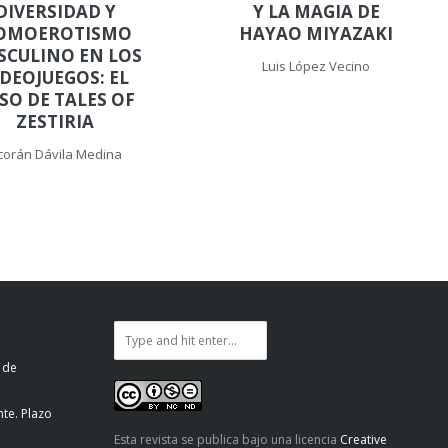
DIVERSIDAD Y
Y LA MAGIA DE
OMOEROTISMO
HAYAO MIYAZAKI
SCULINO EN LOS
Luis López Vecino
IDEOJUEGOS: EL
SO DE TALES OF
ZESTIRIA
corán Dávila Medina
 de
te. Plazo
Esta revista se publica bajo una licencia
Creative