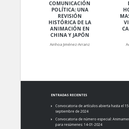
COMUNICACIÓN
POLÍTICA: UNA
H
REVISIÓN
MA
HISTÓRICA DE LA
V
ANIMACIÓN EN
CA
CHINA Y JAPÓN
Ainhoa Jiménez-Arranz
A
ENTRADAS RECIENTES
Convocatoria de artículos abierta hasta el 15
septiembre de 2024
Convocatoria de número especial: Animamen
para resúmenes: 14-01-2024