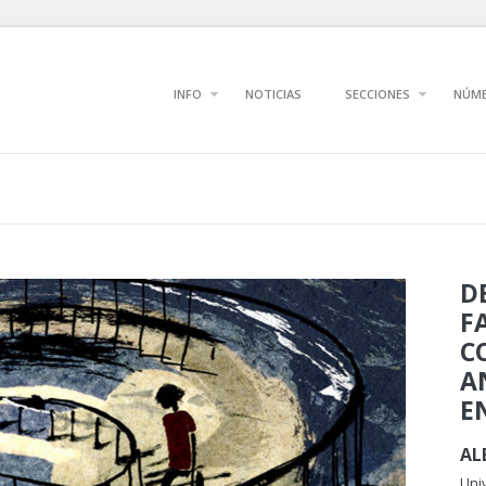
INFO
NOTICIAS
SECCIONES
NÚM
D
F
C
A
E
AL
Uni