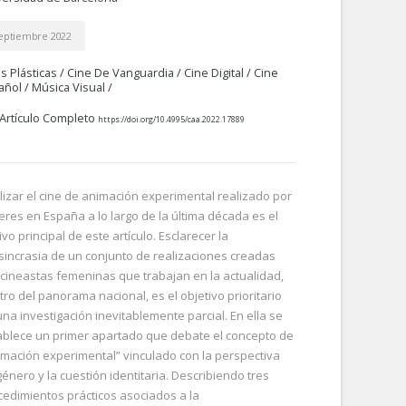
eptiembre 2022
s Plásticas
/
Cine De Vanguardia
/
Cine Digital
/
Cine
añol
/
Música Visual
/
Artículo Completo
https://doi.org/10.4995/caa.2022.17889
lizar el cine de animación experimental realizado por
eres en España a lo largo de la última década es el
vo principal de este artículo. Esclarecer la
osincrasia de un conjunto de realizaciones creadas
 cineastas femeninas que trabajan en la actualidad,
tro del panorama nacional, es el objetivo prioritario
una investigación inevitablemente parcial. En ella se
ablece un primer apartado que debate el concepto de
imación experimental” vinculado con la perspectiva
énero y la cuestión identitaria. Describiendo tres
cedimientos prácticos asociados a la