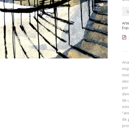
S
Arte
Esp
Ana
muj
moti
idi
por
den
de 
est
“an
de g
pro