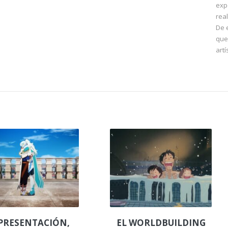
exp
rea
De 
que
art
PRESENTACIÓN,
EL WORLDBUILDING