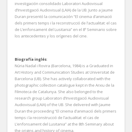
investigación consolidado Laboratori Audiovisual
d’Investigació Audiovisual (LAIA) de la UB. Junto a Jaume
Duran presentó la comunicación “El cinema d’animació
dels primers temps i la reconstrucció de l’actualitat: el cas
de L’enfonsament del Lusitania” en el 8º Seminario sobre
los antecedentes y los orígenes del cine.
Biografía inglés
:
Núria Nadal i Rovira (Barcelona, 1984) is a Graduated in
Art History and Communication Studies at Universitat de
Barcelona (UB). She has actively collaborated with the
photographic collection catalogue kept in the Arxiu de la
Filmoteca de Catalunya. She also belonged to the
research group Laboratori d’Investigació Audiovisual
Audiovisual (LAIA) of the UB. She delivered with Jaume
Duran the proceeding “El cinema d’animació dels primers
temps i la reconstrucció de l’actualitat: el cas de
L’enfonsament del Lusitania” at the 8th Seminary about
the origins and history of cinema.