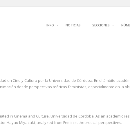
INFO
NOTICIAS
SECCIONES
NÚM
aduó en Cine y Cultura por la Universidad de Córdoba. En el ámbito académ
nimación desde perspectivas teóricas feministas, especialmente en la obr
duated in Cinema and Culture, Universidad de Córdoba. As an academic res
rector Hayao Miyazaki, analyzed from Feminist theoretical perspectives.