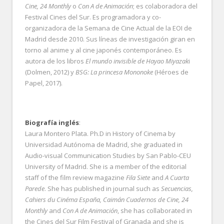
Cine, 24 Monthly
o
Con A de Animación
; es colaboradora del
Festival Cines del Sur. Es programadora y co-
organizadora de la Semana de Cine Actual de la EOI de
Madrid desde 2010. Sus líneas de investigación giran en
torno al anime y al cine japonés contemporáneo. Es
autora de los libros
El mundo invisible de Hayao Miyazak
i
(Dolmen, 2012) y
BSG: La princesa Mononoke
(Héroes de
Papel, 2017).
Biografía inglés
:
Laura Montero Plata. Ph.D in History of Cinema by
Universidad Autónoma de Madrid, she graduated in
Audio-visual Communication Studies by San Pablo-CEU
University of Madrid. She is a member of the editorial
staff of the film review magazine
Fila Siete
and
A Cuarta
Parede
. She has published in journal such as
Secuencias,
Cahiers du Cinéma España, Caimán Cuadernos de Cine, 24
Monthly
and
Con A de Animación
, she has collaborated in
the Cines del Sur Film Festival of Granada and she is