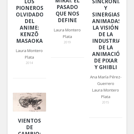
MIRAI: EL
LOS
SINCRONÍAS
PASADO
PIONEROS
Y
QUE NOS
OLVIDADOS
SINERGIAS
DEFINE
DEL
ANIMADAS:
ANIME:
LA VISIÓN
Laura Montero
KENZŌ
DE LA
Plata
MASAOKA
INDUSTRIA
2019
DE LA
Laura Montero
ANIMACIÓN
Plata
DE PIXAR
2014
Y GHIBLI
Ana María Pérez-
Guerrero
Laura Montero
Plata
2015
VIENTOS
DE
CAMBIO: