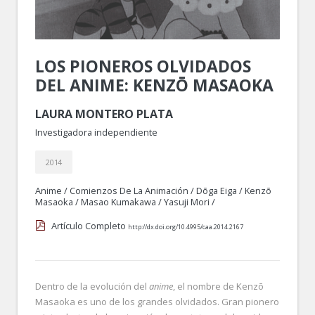
LOS PIONEROS OLVIDADOS
DEL ANIME: KENZŌ MASAOKA
LAURA MONTERO PLATA
Investigadora independiente
2014
Anime
/
Comienzos De La Animación
/
Dōga Eiga
/
Kenzō
Masaoka
/
Masao Kumakawa
/
Yasuji Mori
/
Artículo Completo
http://dx.doi.org/10.4995/caa.2014.2167
Dentro de la evolución del
anime
, el nombre de Kenzō
Masaoka es uno de los grandes olvidados. Gran pionero