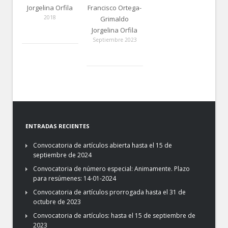
Jorgelina Orfila
Francisco Ortega-
2018
Grimaldo
Jorgelina Orfila
Septiembre 2023
ENTRADAS RECIENTES
Convocatoria de artículos abierta hasta el 15 de
septiembre de 2024
Convocatoria de número especial: Animamente. Plazo
para resúmenes: 14-01-2024
Convocatoria de artículos prorrogada hasta el 31 de
octubre de 2023
Convocatoria de artículos: hasta el 15 de septiembre de
2023