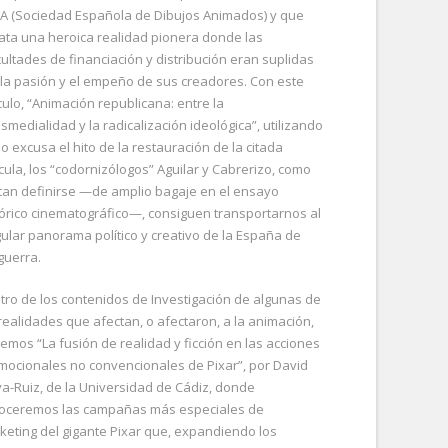
A (Sociedad Española de Dibujos Animados) y que
rata una heroica realidad pionera donde las
cultades de financiación y distribución eran suplidas
 la pasión y el empeño de sus creadores. Con este
culo, “Animación republicana: entre la
smedialidad y la radicalización ideológica”, utilizando
o excusa el hito de la restauración de la citada
ícula, los “codornizólogos” Aguilar y Cabrerizo, como
tan definirse —de amplio bagaje en el ensayo
tórico cinematográfico—, consiguen transportarnos al
gular panorama político y creativo de la España de
guerra.
tro de los contenidos de Investigación de algunas de
 realidades que afectan, o afectaron, a la animación,
remos “La fusión de realidad y ficción en las acciones
mocionales no convencionales de Pixar”, por David
va-Ruiz, de la Universidad de Cádiz, donde
oceremos las campañas más especiales de
keting del gigante Pixar que, expandiendo los