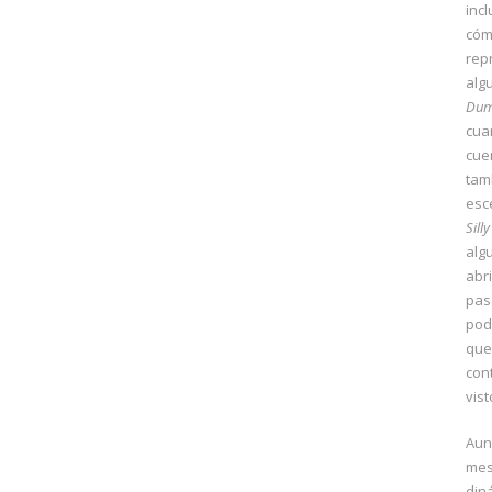
inc
cóm
rep
alg
Du
cua
cue
tam
esc
Sil
algu
abr
pas
pod
que
con
vis
Aun
mes
din