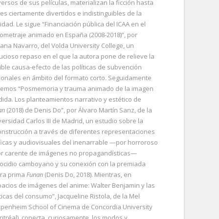
ersos de sus películas, materializan la ficción hasta
tes ciertamente divertidos e indistinguibles de la
idad. Le sigue “Financiación pública del ICAA en el
tometraje animado en España (2008-2018)”, por
iana Navarro, del Volda University College, un
ucioso repaso en el que la autora pone de relieve la
ible causa-efecto de las políticas de subvención
ionales en ámbito del formato corto. Seguidamente
remos “Posmemoria y trauma animado de la imagen
dida. Los planteamientos narrativo y estético de
an
(2018) de Denis Do”, por Álvaro Martín Sanz, de la
versidad Carlos III de Madrid, un estudio sobre la
onstrucción a través de diferentes representaciones
ficas y audiovisuales del inenarrable —por horroroso
or carente de imágenes no propagandísticas—
ocidio camboyano y su conexión con la premiada
ra prima
Funan
(Denis Do, 2018). Mientras, en
pacios de imágenes del anime: Walter Benjamin y las
ticas del consumo”, Jacqueline Ristola, de la Mel
penheim School of Cinema de Concordia University
ntréal), conecta, curiosamente, los modos y