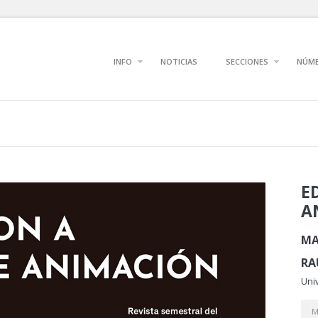
INFO
NOTICIAS
SECCIONES
NÚM
E
A
MA
RA
Univ
M