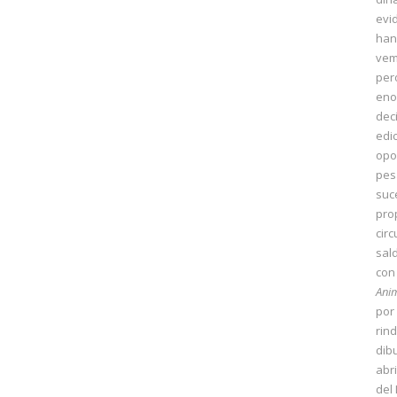
evid
han
vem
per
eno
dec
edi
opo
pes
suc
pro
cir
sal
con
Anim
por
rin
dib
abr
del