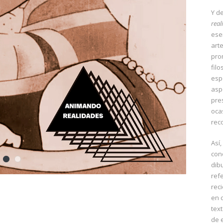
Y d
real
ese
art
pro
fil
esp
asp
pre
oca
rec
Así
con
dib
ref
rec
en 
text
de 