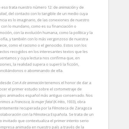
e eso trata nuestro número 12: de
animación
y de
idad
, del contacto con lo tangible de un medio cuya
ncia es lo imaginario, de las conexiones de nuestro
e con lo mundano, como es su financiación o
moción, con la evolución humana, como la política y la
osofía, y también con lo más vergonzoso de nuestra
ecie, como el racismo o el genocidio. Estos son los
ectos recogidos en los interesantes textos que les
sentamos y cuya lectura nos confirma que, en
siones, la realidad supera o superó la ficción,
onciliándonos o abominando de ella.
, desde
Con A de animación
tenemos el honor de dar a
ocer el primer estudio sobre el cortometraje de
ujos animados español más antiguo conservado. Nos
erimos a
Francisca, la mujer fatal
(K-Hito, 1933), obra
ientemente recuperada por la Filmoteca de Zaragoza
colaboración con la Filmoteca Española. Se trata de un
o invitado que contextualiza el primer intento serio
empresa animada en nuestro país a través de la