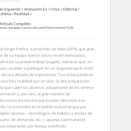
el Izquierdo
/
Animación.es
/
Crisis
/
Editorial
/
oshima
/
Realidad
/
Artículo Completo
https://polipapers.upv.es/index.php/CAA/article/view/15230
ía Sergio Pablos, a propósito de
Klaus
(2019), que gran
te de su equipo fueron chicos recién licenciados,
ndo este su primer trabajo pagado, mientras que, en
caso, acceder a participar en un largometraje le costó
 de una década de experiencia. Tras estas palabras
una feliz realidad: por un lado, la alta preparación
 la que salen los alumnos actualmente de los centros
formación y, por otro, el gran número de
ducciones en marcha que pueden absorber ese
ento. Un escenario en el ámbito industrial que por
tiples razones —tecnológica, de hábitos y modos de
sumo, de demanda, etc.— apunta a permanecer,
luso mejorando, por tiempo indefinido.