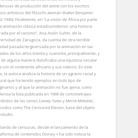
dencias de producción del
anime
con los escritos
tico-artísticos del filósofo alemán Walter Benjamin
2-1940). Finalmente, en “La visión de África por parte
la animación clásica estadounidense: una historia
trada por el racismo”, Ana Asión Suñer, de la
versidad de Zaragoza, da cuenta de otra terrible
lidad pasada tergiversada por la animación en las
adas de los años treinta y cuarenta, principalmente, y
 de alguna manera dulcificaba una injusticia secular
a con el continente africano y sus nativos. En este
o, la autora analiza la historia de un agravio racial y
tural que ha tenido ejemplos en todo tipo de
ginarios y al que la animación no fue ajena, como
dencia la lista publicada en 1968 de cortometrajes
hibidos de las series
Looney Tunes
y
Merrie Melodies
,
ocidos como The Censored Eleven, base del objeto
estudio.
lando de censuras, desde el lanzamiento de la
taforma de contenidos Disney + ha sido noticia la