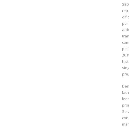
SED
ret
difi
por
artí
tran
com
pel
gus
his
sin
pre
Den
las
lee
pro
Sel
con
mar