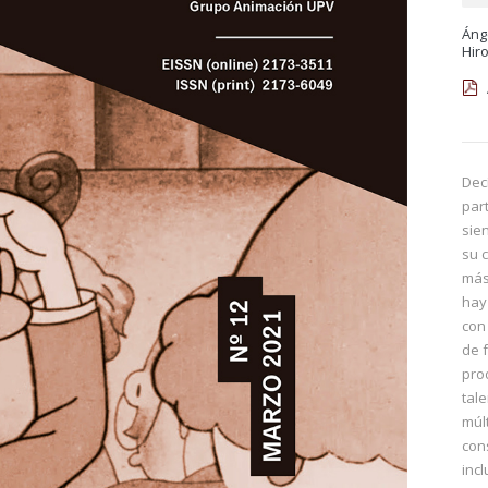
Áng
Hir
Dec
par
sie
su 
más
hay 
con
de 
pro
tal
múl
con
inc