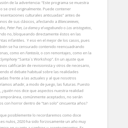
lusión de la advertencia: “Este programa se muestra
o se creó originalmente. Puede contener
resentaciones culturales anticuadas” antes de
unos de sus clásicos, afectando a
Blancanieves,
mbo
,
Peter Pan, La dama y el vagabundo
o
Los aristogatos
,
ndo no, bloqueando directamente éstos en las
ntas infantiles. Y eso en el mejor de los casos, pues
bién se ha censurado contenido reencuadrando
enas, como en
Fantasía
, o con remontajes, como en la
ly Symphony
“Santa´s Workshop”
.
En un ajuste que
nos calificarán de revisionista y otros de necesario,
iendo el debate habitual sobre las realidades
adas frente a las actuales y al que nosotros
ríamos añadir, a modo de juego, las futuras. Puesto
, ¿quién nos dice que aspectos nuestra realidad
temporánea, comúnmente aceptados, no serán
tos con horror dentro de “tan solo” cincuenta años?
que posiblemente lo recordaremos como doce
es nulos, 2020 ha sido forzosamente un año muy
ámico en cuanto a cambios y acontecimientos. Es