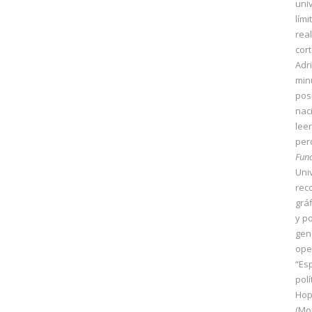
univ
lími
real
cor
Adr
min
pos
nac
lee
per
Fun
Uni
rec
grá
y p
gen
ope
“Es
polí
Hop
(Mo