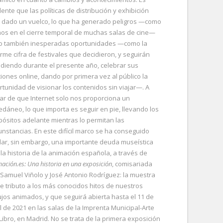
ente que las políticas de distribución y exhibición
 dado un vuelco, lo que ha generado peligros —como
os en el cierre temporal de muchas salas de cine—
o también inesperadas oportunidades —como la
rme cifra de festivales que decidieron, y seguirán
idiendo durante el presente año, celebrar sus
ciones online, dando por primera vez al público la
rtunidad de visionar los contenidos sin viajar—. A
ar de que Internet solo nos proporciona un
edáneo, lo que importa es seguir en pie, llevando los
pósitos adelante mientras lo permitan las
cunstancias. En este difícil marco se ha conseguido
dar, sin embargo, una importante deuda museística
 la historia de la animación española, a través de
ación.es: Una historia en una exposición
, comisariada
 Samuel Viñolo y José Antonio Rodríguez: la muestra
de tributo a los más conocidos hitos de nuestros
ujos animados, y que seguirá abierta hasta el 11 de
il de 2021 en las salas de la Imprenta Municipal-Arte
 Libro, en Madrid. No se trata de la primera exposición