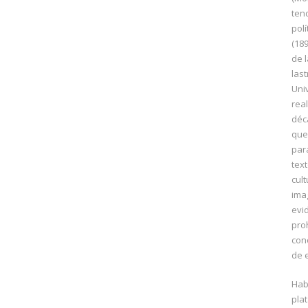
ten
polí
(189
de 
las
Uni
rea
déc
que
par
text
cul
ima
evi
pro
con
de 
Hab
pla