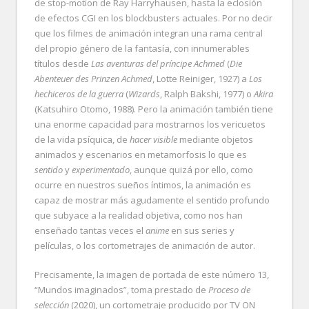
de stop-motion de Ray Harryhausen, hasta la eclosión
de efectos CGI en los blockbusters actuales. Por no decir
que los filmes de animación integran una rama central
del propio género de la fantasía, con innumerables
títulos desde
Las aventuras del príncipe Achmed
(
Die
Abenteuer des Prinzen Achmed
, Lotte Reiniger, 1927) a
Los
hechiceros de la guerra
(
Wizards
, Ralph Bakshi, 1977) o
Akira
(Katsuhiro Otomo, 1988). Pero la animación también tiene
una enorme capacidad para mostrarnos los vericuetos
de la vida psíquica, de
hacer visible
mediante objetos
animados y escenarios en metamorfosis lo que es
sentido
y
experimentado
, aunque quizá por ello, como
ocurre en nuestros sueños íntimos, la animación es
capaz de mostrar más agudamente el sentido profundo
que subyace a la realidad objetiva, como nos han
enseñado tantas veces el
anime
en sus series y
películas, o los cortometrajes de animación de autor.
Precisamente, la imagen de portada de este número 13,
“Mundos imaginados”, toma prestado de
Proceso de
selección
(2020), un cortometraje producido por TV ON