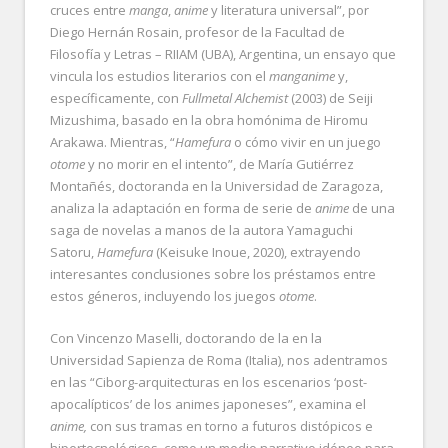
cruces entre
manga
,
anime
y literatura universal”, por
Diego Hernán Rosain, profesor de la Facultad de
Filosofía y Letras – RIIAM (UBA), Argentina, un ensayo que
vincula los estudios literarios con el
manganime
y,
específicamente, con
Fullmetal Alchemist
(2003) de Seiji
Mizushima, basado en la obra homónima de Hiromu
Arakawa. Mientras, “
Hamefura
o cómo vivir en un juego
otome
y no morir en el intento”, de María Gutiérrez
Montañés, doctoranda en la Universidad de Zaragoza,
analiza la adaptación en forma de serie de
anime
de una
saga de novelas a manos de la autora Yamaguchi
Satoru,
Hamefura
(Keisuke Inoue, 2020), extrayendo
interesantes conclusiones sobre los préstamos entre
estos géneros, incluyendo los juegos
otome
.
Con Vincenzo Maselli, doctorando de la en la
Universidad Sapienza de Roma (Italia), nos adentramos
en las “Ciborg-arquitecturas en los escenarios ‘post-
apocalípticos’ de los animes japoneses”, examina el
anime,
con sus tramas en torno a futuros distópicos e