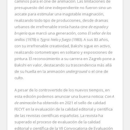
caminos para el cine de animación. Las limitaciones de
presupuesto del cine independiente no fueron sino un
acicate para estimular una inagotable imaginación,
realizando todo tipo de producciones, desde dramas
urbanos de irrefrenable ironía hasta cine
de espada y
brujería
que marcó una generación, como
El señor de los
anillos
(1978) o
Tygra: hielo y fuego
(1983). A sus 83 años,
con su irrefrenable creatividad, Bakshi sigue en activo,
realizando cortometrajes en solitario y exposiciones de
pintura. El reconocimiento a su carrera en Zagreb pone a
Bakshi en valor, destacando su trascendencia más allá
de su huella en la animación
underground
o el cine de
culto.
A pesar de lo controvertido de los nuevos tiempos, en
esta edición podemos anunciar una buena noticia:
Con A
de animación
ha obtenido en 2021 el sello de calidad
FECYT en la evaluación de la calidad editorial y científica
de las revistas científicas españolas. La revista ha
superado el proceso de evaluación de la calidad
editorial y científica de la VII Convocatoria de Evaluación