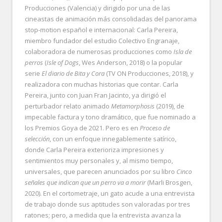
Producciones (Valencia) y dirigido por una de las
cineastas de animación más consolidadas del panorama
stop-motion español e internacional: Carla Pereira,
miembro fundador del estudio Colectivo Engranaje,
colaboradora de numerosas producciones como
Isla de
perros
(
Isle of Dogs
, Wes Anderson, 2018) o la popular
serie
El diario de Bita y Cora
(TV ON Producciones, 2018), y
realizadora con muchas historias que contar. Carla
Pereira, junto con Juan Fran Jacinto, ya dirigió el
perturbador relato animado
Metamorphosis
(2019), de
impecable factura y tono dramático, que fue nominado a
los Premios Goya de 2021. Pero es en
Proceso de
selección
, con un enfoque innegablemente satírico,
donde Carla Pereira exterioriza impresiones y
sentimientos muy personales y, al mismo tiempo,
universales, que parecen anunciados por su libro
Cinco
señales que indican que un perro va a morir
(Marli Brosgen,
2020). En el cortometraje, un gato acude a una entrevista
de trabajo donde sus aptitudes son valoradas por tres
ratones; pero, a medida que la entrevista avanza la