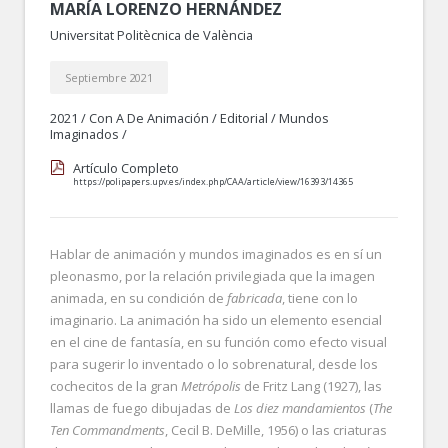
MARÍA LORENZO HERNÁNDEZ
Universitat Politècnica de València
Septiembre 2021
2021
/
Con A De Animación
/
Editorial
/
Mundos
Imaginados
/
Artículo Completo
https://polipapers.upv.es/index.php/CAA/article/view/16393/14365
Hablar de animación y mundos imaginados es en sí un
pleonasmo, por la relación privilegiada que la imagen
animada, en su condición de
fabricada
, tiene con lo
imaginario. La animación ha sido un elemento esencial
en el cine de fantasía, en su función como efecto visual
para sugerir lo inventado o lo sobrenatural, desde los
cochecitos de la gran
Metrópolis
de Fritz Lang (1927), las
llamas de fuego dibujadas de
Los diez mandamientos
(
The
Ten Commandments
, Cecil B. DeMille, 1956) o las criaturas