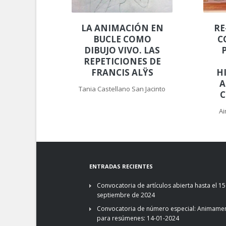
LA ANIMACIÓN EN
RE
BUCLE COMO
C
DIBUJO VIVO. LAS
REPETICIONES DE
FRANCIS ALŸS
H
A
Tania Castellano San Jacinto
C
Ai
ENTRADAS RECIENTES
Convocatoria de artículos abierta hasta el 15
septiembre de 2024
Convocatoria de número especial: Animamen
para resúmenes: 14-01-2024