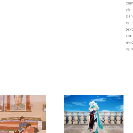
cam
ele
par
en 
tex
con
evi
apo