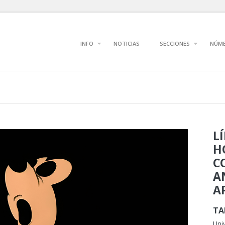
INFO
NOTICIAS
SECCIONES
NÚM
L
H
C
A
A
TA
Uni