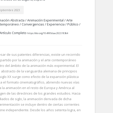
eptiembre 2023
mación Abstracta
/
Animación Experimental
/
Arte
temporáneo
/
Convergencias
/
Experiencia
/
Público
/
Artículo Completo
https://doi.org/10.4995/caa.2023.18364
esar de sus patentes diferencias, existe un recorrido
partido por la animación y el arte contemporáneo
tro del ámbito de la animación más experimental. El
e abstracto de la vanguardia alemana de principios
 siglo XX surge como efecto de la expansión plástica
ia el formato cinematográfico, abriendo nuevas vías
a la animación en el resto de Europa y América al
gen de las directrices de los grandes estudios. Hacia
iados de siglo, la animación derivada de dicha
erimentación se incluye dentro de ciertas corrientes
cine independiente. Desde los años setenta logra, en