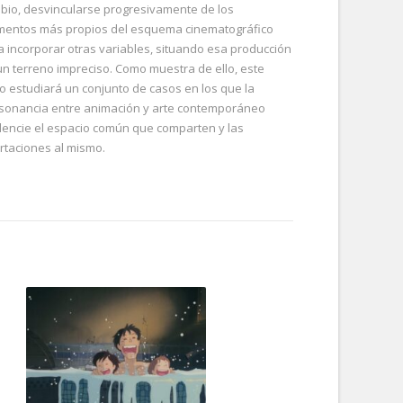
bio, desvincularse progresivamente de los
mentos más propios del esquema cinematográfico
a incorporar otras variables, situando esa producción
un terreno impreciso. Como muestra de ello, este
to estudiará un conjunto de casos en los que la
sonancia entre animación y arte contemporáneo
dencie el espacio común que comparten y las
rtaciones al mismo.