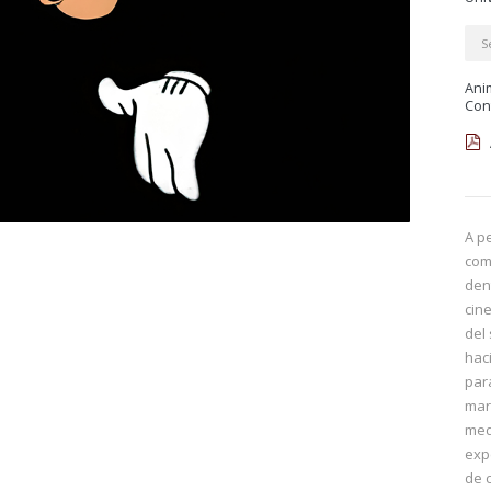
S
Ani
Con
A p
com
den
cin
del
hac
par
mar
med
exp
de 