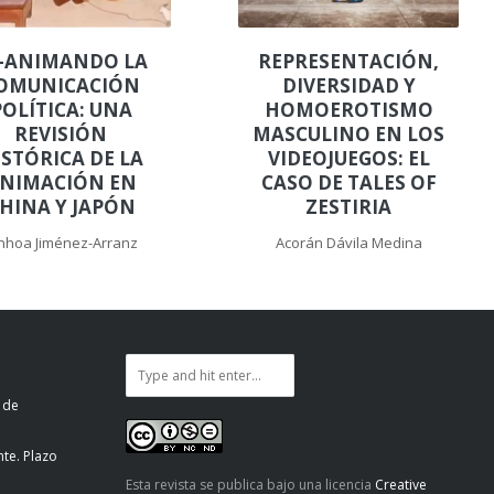
-ANIMANDO LA
REPRESENTACIÓN,
OMUNICACIÓN
DIVERSIDAD Y
POLÍTICA: UNA
HOMOEROTISMO
REVISIÓN
MASCULINO EN LOS
ISTÓRICA DE LA
VIDEOJUEGOS: EL
NIMACIÓN EN
CASO DE TALES OF
HINA Y JAPÓN
ZESTIRIA
nhoa Jiménez-Arranz
Acorán Dávila Medina
 de
te. Plazo
Esta revista se publica bajo una licencia
Creative