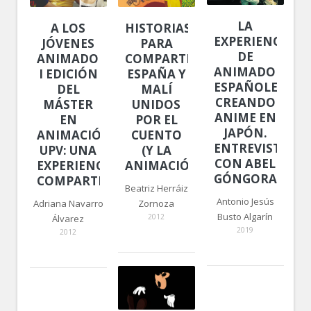
LA
A LOS
HISTORIAS
EXPERIENCIA
JÓVENES
PARA
DE
ANIMADORES.
COMPARTIR.
ANIMADORES
I EDICIÓN
ESPAÑA Y
ESPAÑOLES
DEL
MALÍ
CREANDO
MÁSTER
UNIDOS
ANIME EN
EN
POR EL
JAPÓN.
ANIMACIÓN
CUENTO
ENTREVISTA
UPV: UNA
(Y LA
CON ABEL
EXPERIENCIA
ANIMACIÓN)
GÓNGORA
COMPARTIDA
Beatriz Herráiz
Antonio Jesús
Adriana Navarro
Zornoza
Busto Algarín
2012
Álvarez
2019
2012