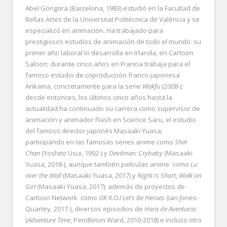
Abel Góngora (Barcelona, 1983) estudió en la Facultad de
Bellas Artes de la Universitat Politècnica de València y se
especializó en animación. Ha trabajado para
prestigiosos estudios de animación de todo el mundo: su
primer año laboral lo desarrolla en Irlanda, en Cartoon
Saloon; durante cinco años en Francia trabaja para el
famoso estudio de coproducción franco-japonesa
Ankama, concretamente para la serie
Wakfu
(2008-);
desde entonces, los últimos cinco años hasta la
actualidad ha continuado su carrera como supervisor de
animación y animador Flash en Science Saru, el estudio
del famoso director japonés Masaaki Yuasa,
participando en las famosas series anime como
Shin
Chan
(Yoshito Usui, 1992-) y
Devilman: Crybaby
(Masaaki
Yuasa, 2018-), aunque también películas anime como
Lu
over the Wall
(Masaaki Yuasa, 2017) y
Night Is Short
,
Walk on
Girl
(Masaaki Yuasa, 2017); además de proyectos de
Cartoon Network como
OK K.O.! Let’s Be Heroes
(Ian Jones-
Quartey, 2017-), diversos episodios de
Hora de Aventuras
(
Adventure Time
, Pendleton Ward, 2010-2018) e incluso otro