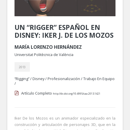
UN “RIGGER” ESPAÑOL EN
DISNEY: IKER J. DE LOS MOZOS
MARÍA LORENZO HERNÁNDEZ
Universitat Politècnica de València
2013
“rigging”
/
Disney
/
Profesionalización
/
Trabajo En Equipo
/
Artículo Completo
http://dx.doi.org/10.4995/caa.2013.1421
Iker De los Mozos es un animador especializado en la
construcción y articulación de personajes 3D, que en la