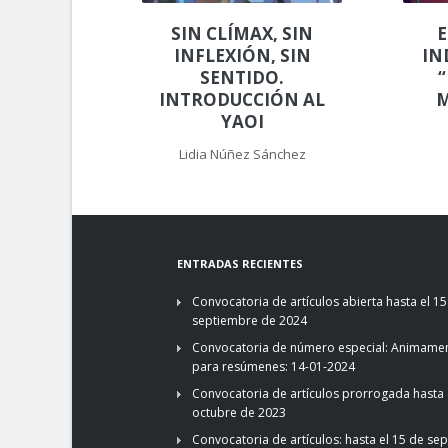
SIN CLÍMAX, SIN
E
INFLEXIÓN, SIN
IN
SENTIDO.
“
INTRODUCCIÓN AL
M
YAOI
Lidia Núñez Sánchez
ENTRADAS RECIENTES
Convocatoria de artículos abierta hasta el 15
septiembre de 2024
Convocatoria de número especial: Animamen
para resúmenes: 14-01-2024
Convocatoria de artículos prorrogada hasta 
octubre de 2023
Convocatoria de artículos: hasta el 15 de se