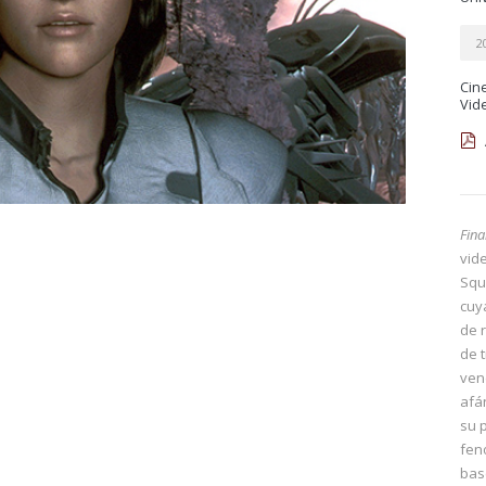
2
Cin
Vid
Fina
vid
Squ
cuya
de r
de 
ven
afá
su 
fen
bas