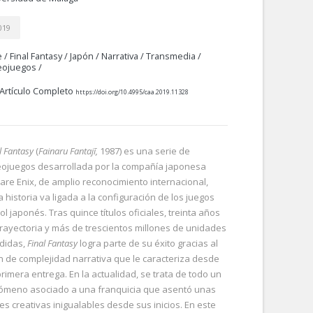
019
e
/
Final Fantasy
/
Japón
/
Narrativa
/
Transmedia
/
eojuegos
/
Artículo Completo
https://doi.org/10.4995/caa.2019.11328
l Fantasy
(
Fainaru Fantajī,
1987) es una serie de
eojuegos desarrollada por la compañía japonesa
are Enix, de amplio reconocimiento internacional,
 historia va ligada a la configuración de los juegos
ol japonés. Tras quince títulos oficiales, treinta años
trayectoria y más de trescientos millones de unidades
didas,
Final Fantasy
logra parte de su éxito gracias al
n de complejidad narrativa que le caracteriza desde
primera entrega. En la actualidad, se trata de todo un
ómeno asociado a una franquicia que asentó unas
es creativas inigualables desde sus inicios. En este