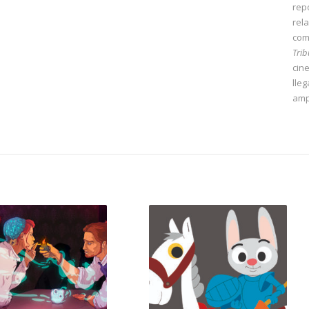
repo
rel
com
Tri
cin
lleg
amp