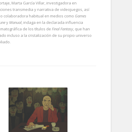
rtaje, Marta García Villar, investigadora en
aciones transmedia y narrativa de videojuegos, así
o colaboradora habitual en medios como
Games
bune
y
Manual
, indaga en la declarada influencia
ematográfica de los títulos de
Final Fantasy
, que han
ado incluso a la cristalización de su propio universo
liado.