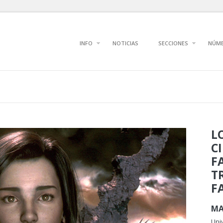
INFO
NOTICIAS
SECCIONES
NÚM
L
C
F
T
F
MA
Uni