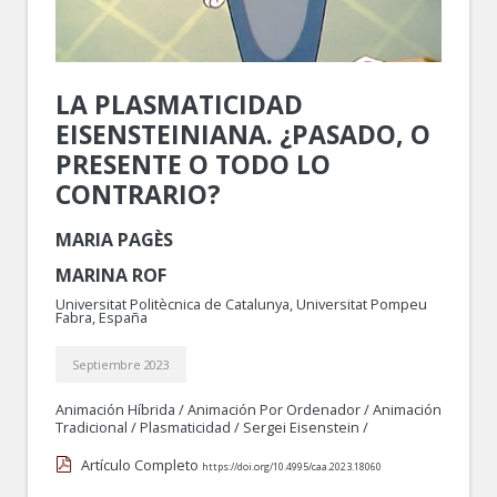
LA PLASMATICIDAD
EISENSTEINIANA. ¿PASADO, O
PRESENTE O TODO LO
CONTRARIO?
MARIA PAGÈS
MARINA ROF
Universitat Politècnica de Catalunya, Universitat Pompeu
Fabra, España
Septiembre 2023
Animación Híbrida
/
Animación Por Ordenador
/
Animación
Tradicional
/
Plasmaticidad
/
Sergei Eisenstein
/
Artículo Completo
https://doi.org/10.4995/caa.2023.18060