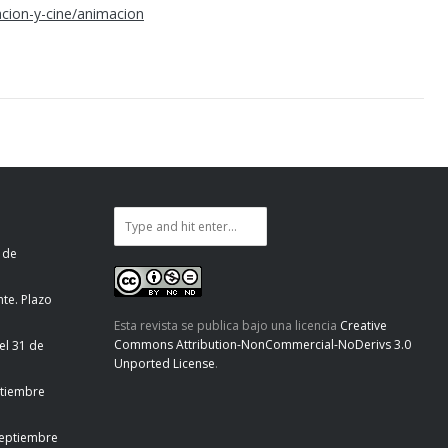
acion-y-cine/animacion
 de
te. Plazo
Esta revista se publica bajo una licencia
Creative
Commons Attribution-NonCommercial-NoDerivs 3.0
el 31 de
Unported License
.
ptiembre
septiembre