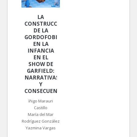
LA
CONSTRUCCIÓN
DE LA
GORDOFOBIA
EN LA
INFANCIA
EN EL
SHOW DE
GARFIELD:
NARRATIVAS
Y
CONSECUENCIAS
íñigo Marauri
Castillo
María del Mar
Rodríguez González
Yazmina Vargas