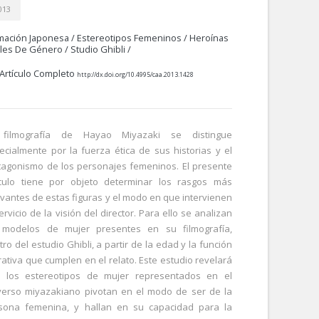
013
mación Japonesa
/
Estereotipos Femeninos
/
Heroínas
les De Género
/
Studio Ghibli
/
Artículo Completo
http://dx.doi.org/10.4995/caa.2013.1428
filmografía de Hayao Miyazaki se distingue
ecialmente por la fuerza ética de sus historias y el
tagonismo de los personajes femeninos. El presente
ículo tiene por objeto determinar los rasgos más
evantes de estas figuras y el modo en que intervienen
ervicio de la visión del director. Para ello se analizan
 modelos de mujer presentes en su filmografía,
ro del estudio Ghibli, a partir de la edad y la función
rativa que cumplen en el relato. Este estudio revelará
 los estereotipos de mujer representados en el
verso miyazakiano pivotan en el modo de ser de la
sona femenina, y hallan en su capacidad para la