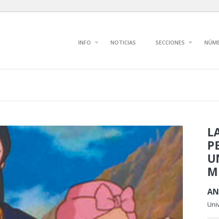
INFO
NOTICIAS
SECCIONES
NÚM
L
P
U
M
AN
Univ