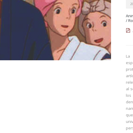
2
Ani
/
Ro
La 
esp
pro
art
rel
al s
los
dent
nar
que
uni
per