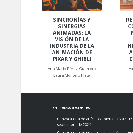
SINCRONÍAS Y
RE
SINERGIAS
C
ANIMADAS: LA
VISIÓN DE LA
INDUSTRIA DE LA
H
ANIMACIÓN DE
A
PIXAR Y GHIBLI
C
Ana María Pérez-Guerrero
Ai
Laura Montero Plata
ENTRADAS RECIENTES
Convocatoria de artículos abierta hasta el 15
septiembre de 2024
Convocatoria de número especial: Animamen