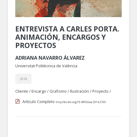
ENTREVISTA A CARLES PORTA.
ANIMACIÓN, ENCARGOS Y
PROYECTOS
ADRIANA NAVARRO ÁLVAREZ
Universitat Politècnica de València
2014
Cliente
/
Encargo
/
Grafismo
/
Ilustración
/
Proyecto
/
Artículo Completo
http://dx.doi.org/10.4995/caa.2014.2169
.