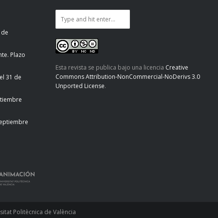
 de
te. Plazo
Esta revista se publica bajo una licencia
Creative
Commons Attribution-NonCommercial-NoDerivs 3.0
el 31 de
Unported License
.
ptiembre
septiembre
tat Politècnica de València