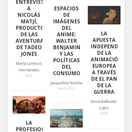
ENTREVISTA
A
ESPACIOS
NICOLÁS
DE
MATJÍ,
IMÁGENES
PRODUCTOR
DEL
LA
DE LAS
ANIME:
APUESTA
AVENTURAS
WALTER
INDEPENDIENT
DE TADEO
BENJAMIN
DE LA
JONES
Y LAS
ANIMACIÓN
POLÍTICAS
María Lorenzo
EUROPEA
DEL
Hernández
A TRAVÉS
CONSUMO
2013
DE EL PAN
Jacqueline Ristola
DE LA
Marzo 2021
GUERRA
Rosa Ballester
Cabo
2018
LA
PROFESIONALIZACIÓN