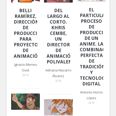
EL
BELLI
DEL
PARTICULAR
RAMÍREZ,
LARGO AL
PROCESO
DIRECCIÓN
CORTO.
DE
DE
KHRIS
PRODUCCIÓN
PRODUCCIÓN
CEMBE,
DE UN
PARA
UN
ANIME. LA
PROYECTOS
DIRECTOR
COMBINACIÓN
DE
DE
PERFECTA
ANIMACIÓN
ANIMACIÓN
DE
POLIVALENTE
Ignacio Meneu
TRADICIÓN
Oset
Adriana Navarro
Y
2016
Álvarez
TECNOLOGÍA
2018
DIGITAL
Antonio Horno
López
2019