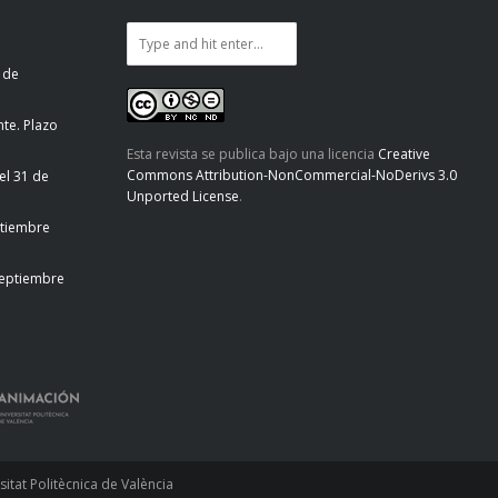
 de
te. Plazo
Esta revista se publica bajo una licencia
Creative
Commons Attribution-NonCommercial-NoDerivs 3.0
el 31 de
Unported License
.
ptiembre
septiembre
tat Politècnica de València