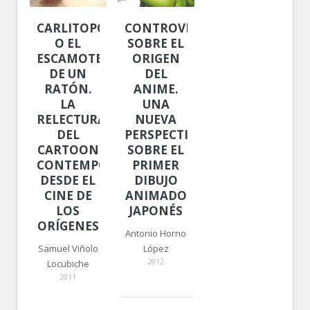
CARLITOPOLIS
CONTROVERSIA
O EL
SOBRE EL
ESCAMOTEO
ORIGEN
DE UN
DEL
RATÓN.
ANIME.
LA
UNA
RELECTURA
NUEVA
DEL
PERSPECTIVA
CARTOON
SOBRE EL
CONTEMPORÁNEO
PRIMER
DESDE EL
DIBUJO
CINE DE
ANIMADO
LOS
JAPONÉS
ORÍGENES
Antonio Horno
Samuel Viñolo
López
2012
Locubiche
2011