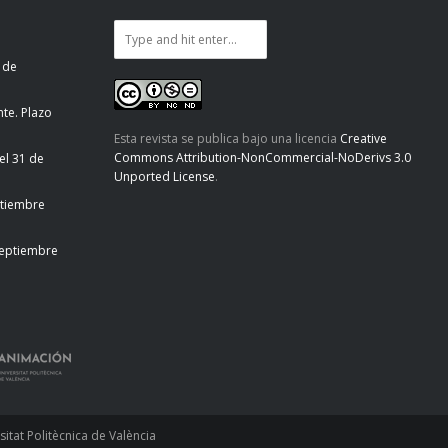
 de
te. Plazo
Esta revista se publica bajo una licencia
Creative
Commons Attribution-NonCommercial-NoDerivs 3.0
el 31 de
Unported License
.
ptiembre
septiembre
tat Politècnica de València