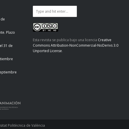
 de
te. Plazo
Esta revista se publica bajo una licencia
Creative
Commons Attribution-NonCommercial-NoDerivs 3.0
el 31 de
Unported License
.
ptiembre
septiembre
tat Politècnica de València