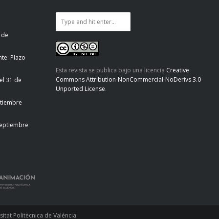
 de
te. Plazo
Esta revista se publica bajo una licencia
Creative
Commons Attribution-NonCommercial-NoDerivs 3.0
el 31 de
Unported License
.
ptiembre
septiembre
tat Politècnica de València