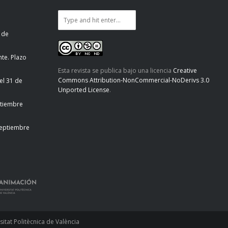
 de
te. Plazo
Esta revista se publica bajo una licencia
Creative
Commons Attribution-NonCommercial-NoDerivs 3.0
el 31 de
Unported License
.
ptiembre
septiembre
tat Politècnica de València