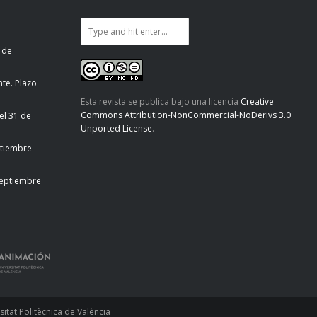
 de
te. Plazo
Esta revista se publica bajo una licencia
Creative
Commons Attribution-NonCommercial-NoDerivs 3.0
el 31 de
Unported License
.
ptiembre
septiembre
tat Politècnica de València