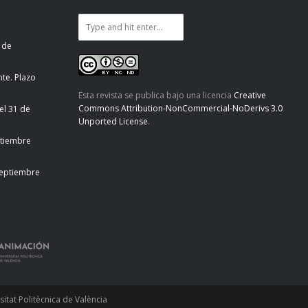
 de
te. Plazo
Esta revista se publica bajo una licencia
Creative
Commons Attribution-NonCommercial-NoDerivs 3.0
el 31 de
Unported License
.
ptiembre
septiembre
tat Politècnica de València