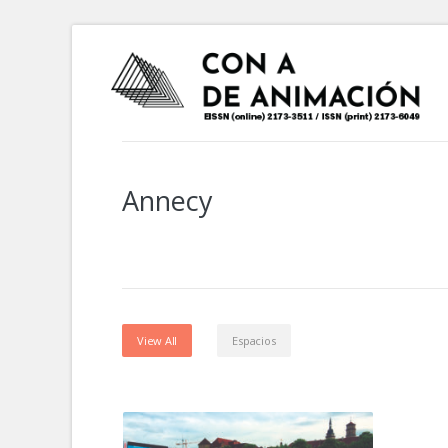
Annecy
View All
Espacios