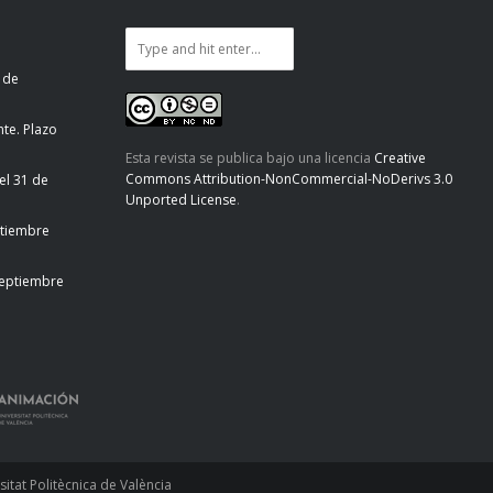
 de
te. Plazo
Esta revista se publica bajo una licencia
Creative
Commons Attribution-NonCommercial-NoDerivs 3.0
el 31 de
Unported License
.
ptiembre
septiembre
tat Politècnica de València